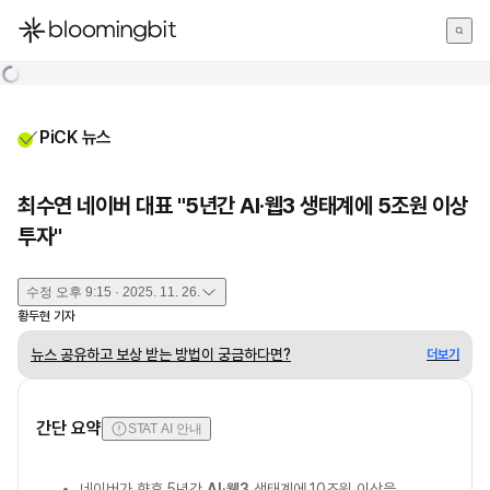
한국어
English
日本語
PiCK 뉴스
최수연 네이버 대표 "5년간 AI·웹3 생태계에 5조원 이상
투자"
수정
오후 9:15 · 2025. 11. 26.
황두현
기자
뉴스 공유하고 보상 받는 방법이 궁금하다면?
더보기
간단 요약
STAT AI 안내
네이버가 향후 5년간
AI
·
웹3
생태계에 10조원 이상을