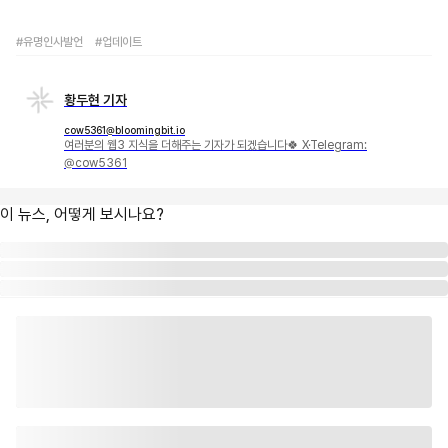
#유명인사발언
#업데이트
황두현 기자
cow5361@bloomingbit.io
여러분의 웹3 지식을 더해주는 기자가 되겠습니다🍀 X·Telegram:
@cow5361
이 뉴스, 어떻게 보시나요?