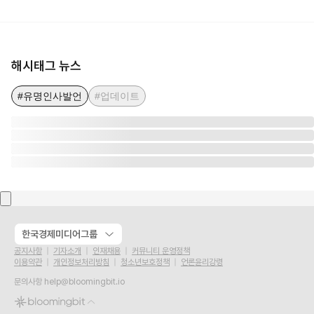
해시태그 뉴스
#유명인사발언
#업데이트
한국경제미디어그룹
공지사항
기자소개
인재채용
커뮤니티 운영정책
이용약관
개인정보처리방침
청소년보호정책
언론윤리강령
문의사항
help@bloomingbit.io