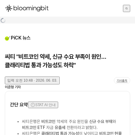
한국어
English
日本語
PiCK 뉴스
씨티 "비트코인 약세, 신규 수요 부족이 원인…
클래리티법 통과 가능성도 하락"
입력
오전 10:48 · 2026. 06. 03.
기사출처
이준형
기자
간단 요약
STAT AI 안내
씨티은행은
비트코인
약세의 주요 원인을
신규 수요 부재
와
비트코인 ETF
자금
유출세
전환이라고 밝혔다.
씨티은행은
클래리티법 통과 가능성
이 낮아지고
비트코인 현물