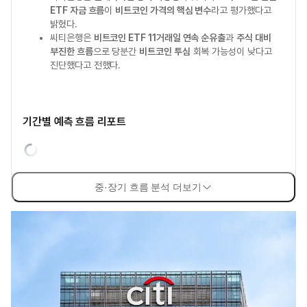
ETF 자금 흐름
이
비트코인 가격의 핵심 변수
라고 평가했다고
밝혔다.
씨티은행은
비트코인 ETF 11거래일 연속 순유출
과
주식 대비
부진한 흐름
으로 당분간
비트코인 투심
회복 가능성이 낮다고
진단했다고 전했다.
기간별 예측 흐름 리포트
중·장기 흐름 분석 더보기