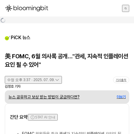
한국어
English
日本語
PiCK 뉴스
美 FOMC, 6월 의사록 공개…"관세, 지속적 인플레이션
요인 될 수 있어"
수정
오후 3:37 · 2025. 07. 09.
기사출처
김정호
기자
뉴스 공유하고 보상 받는 방법이 궁금하다면?
더보기
간단 요약
STAT AI 안내
FOMC
위원들은 최근
관세
가 지속적인
인플레이션
요인이 될