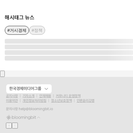
해시태그 뉴스
#거시경제
#정책
한국경제미디어그룹
공지사항
기자소개
인재채용
커뮤니티 운영정책
이용약관
개인정보처리방침
청소년보호정책
언론윤리강령
문의사항
help@bloomingbit.io