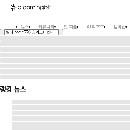
뉴스
커뮤니티
핫 피플
AI 리포트
멤버십
한국어
English
日本語
랭킹 뉴스