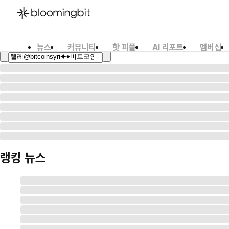
뉴스
커뮤니티
핫 피플
AI 리포트
멤버십
한국어
English
日本語
랭킹 뉴스