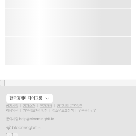
한국경제미디어그룹
공지사항
기자소개
인재채용
커뮤니티 운영정책
이용약관
개인정보처리방침
청소년보호정책
언론윤리강령
문의사항
help@bloomingbit.io