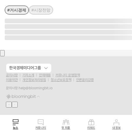
#거시경제
#시장전망
한국경제미디어그룹
공지사항
기자소개
인재채용
커뮤니티 운영정책
이용약관
개인정보처리방침
청소년보호정책
언론윤리강령
문의사항
help@bloomingbit.io
뉴스
커뮤니티
핫 피플
리워드
내 정보