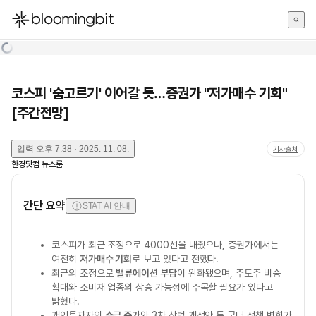
한국어
English
日本語
코스피 '숨고르기' 이어갈 듯…증권가 "저가매수 기회"
[주간전망]
입력
오후 7:38 · 2025. 11. 08.
기사출처
한경닷컴 뉴스룸
간단 요약
STAT AI 안내
코스피가 최근 조정으로 4000선을 내줬으나, 증권가에서는
여전히
저가매수 기회
로 보고 있다고 전했다.
최근의 조정으로
밸류에이션 부담
이 완화됐으며, 주도주 비중
확대와 소비재 업종의 상승 가능성에 주목할 필요가 있다고
밝혔다.
개인투자자의
수급 증가
와 3차 상법 개정안 등 국내 정책 변화가