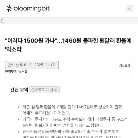
한국어
English
日本語
"이러다 1500원 가나"…1460원 돌파한 원달러 환율에
'악소리'
입력
오후 8:12 · 2025. 11. 08.
기사출처
한경닷컴 뉴스룸
간단 요약
STAT AI 안내
최근
원·달러 환율
이 7개월 만에 1460원대로 상승하며
원화
약세
가 두드러졌다고 전했다.
외국인 투자자의 대규모
주식 순매도
와 해외 직접투자 등 구조적
요인이
원화가치 하락
에 영향을 미쳤다고 밝혔다.
전문가들은
미국 연준의 긴축 종료
와 수출 호조가 일부 방어
역할을 하더라도 원·달러 환율이 1400원 밑으로 내려가기는