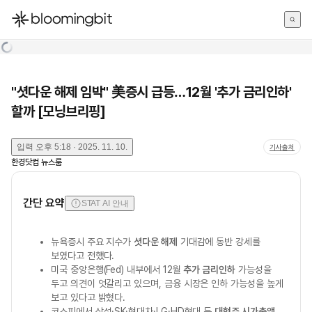
한국어
English
日本語
"셧다운 해제 임박" 美증시 급등…12월 '추가 금리인하'
할까 [모닝브리핑]
입력
오후 5:18 · 2025. 11. 10.
기사출처
한경닷컴 뉴스룸
간단 요약
STAT AI 안내
뉴욕증시 주요 지수가
셧다운 해제
기대감에 동반 강세를
보였다고 전했다.
미국 중앙은행(Fed) 내부에서 12월
추가 금리인하
가능성을
두고 의견이 엇갈리고 있으며, 금융 시장은 인하 가능성을 높게
보고 있다고 밝혔다.
코스피에서 삼성·SK·현대차·LG·HD현대 등
대형주 시가총액