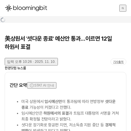
한국어
English
日本語
美상원서 '셧다운 종료' 예산안 통과…이르면 12일
하원서 표결
입력
오후 10:26 · 2025. 11. 10.
기사출처
한경닷컴 뉴스룸
간단 요약
STAT AI 안내
미국 상원에서
임시예산안
이 통과됨에 따라 연방정부
셧다운
종료
가능성이 커졌다고 전했다.
임시예산안은
하원에서의 표결
과 트럼프 대통령의 서명을 거쳐
최종 확정될 전망이라고 밝혔다.
셧다운 장기화로 항공편 지연, 저소득층 지원 중단 등
경제적
영향
이 발생하고 있다고 전했다.