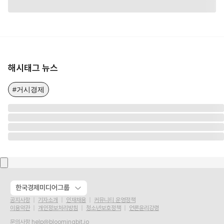
해시태그 뉴스
#거시경제
한국경제미디어그룹
공지사항
기자소개
인재채용
커뮤니티 운영정책
이용약관
개인정보처리방침
청소년보호정책
언론윤리강령
문의사항
help@bloomingbit.io