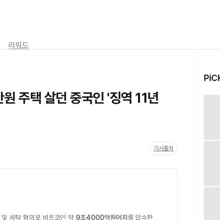
리워드
PiC
원 주택 살던 중국인 '징역 11년
기사출처
 및 세탁 혐의로 비트코인 약
9조4000억원어치
를 압수한