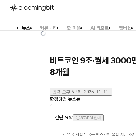
뉴스
커뮤니티
핫 피플
AI 리포트
멤버십
한국어
English
日本語
비트코인 9조·월세 3000만
8개월'
입력
오후 5:26 · 2025. 11. 11.
한경닷컴 뉴스룸
간단 요약
STAT AI 안내
영국 사법 당국은 첸즈민이 불법 자금 소지