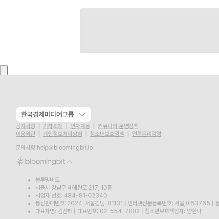
한국경제미디어그룹
공지사항
기자소개
인재채용
커뮤니티 운영정책
이용약관
개인정보처리방침
청소년보호정책
언론윤리강령
문의사항
help@bloomingbit.io
블루밍비트
서울시 강남구 테헤란로 217, 10층
사업자 번호: 484-81-02340
통신판매번호: 2024-서울강남-01131
|
인터넷신문등록번호: 서울,아53765
|
등
대표자명: 김산하
|
대표번호: 02-554-7002
|
청소년보호책임자: 양한나