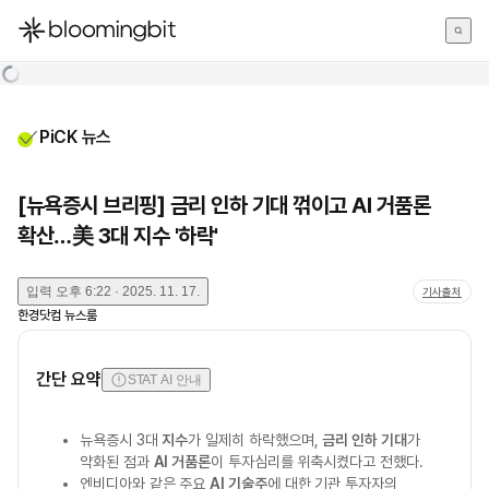
한국어
English
日本語
PiCK 뉴스
[뉴욕증시 브리핑] 금리 인하 기대 꺾이고 AI 거품론
확산…美 3대 지수 '하락'
입력
오후 6:22 · 2025. 11. 17.
기사출처
한경닷컴 뉴스룸
간단 요약
STAT AI 안내
뉴욕증시 3대
지수
가 일제히 하락했으며,
금리 인하 기대
가
약화된 점과
AI 거품론
이 투자심리를 위축시켰다고 전했다.
엔비디아와 같은 주요
AI 기술주
에 대한 기관 투자자의