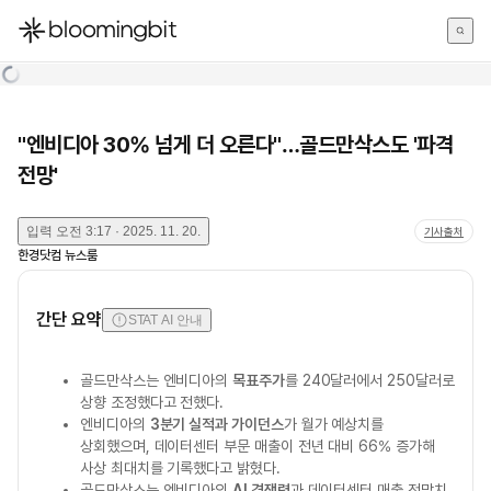
한국어
English
日本語
"엔비디아 30% 넘게 더 오른다"…골드만삭스도 '파격
전망'
입력
오전 3:17 · 2025. 11. 20.
기사출처
한경닷컴 뉴스룸
간단 요약
STAT AI 안내
골드만삭스는 엔비디아의
목표주가
를 240달러에서 250달러로
상향 조정했다고 전했다.
엔비디아의
3분기 실적과 가이던스
가 월가 예상치를
상회했으며, 데이터센터 부문 매출이 전년 대비 66% 증가해
사상 최대치를 기록했다고 밝혔다.
골드만삭스는 엔비디아의
AI 경쟁력
과 데이터센터 매출 전망치