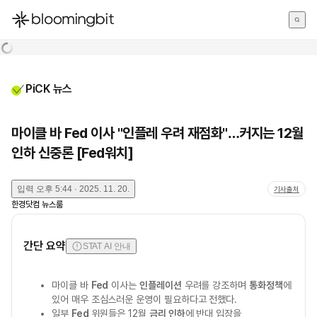
한국어
English
日本語
PiCK 뉴스
마이클 바 Fed 이사 "인플레 우려 재점화"…커지는 12월
인하 신중론 [Fed워치]
입력
오후 5:44 · 2025. 11. 20.
기사출처
한경닷컴 뉴스룸
간단 요약
STAT AI 안내
마이클 바
Fed
이사는
인플레이션
우려를 강조하며
통화정책
에
있어 매우 조심스러운 운영이 필요하다고 전했다.
일부
Fed
위원들은 12월
금리 인하
에 반대 입장을