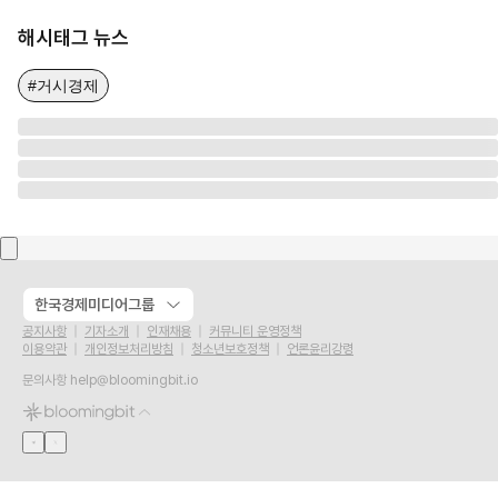
해시태그 뉴스
#거시경제
한국경제미디어그룹
공지사항
기자소개
인재채용
커뮤니티 운영정책
이용약관
개인정보처리방침
청소년보호정책
언론윤리강령
문의사항
help@bloomingbit.io