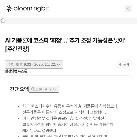
한국어
English
日本語
AI 거품론에 코스피 '휘청'…"추가 조정 가능성은 낮아"
[주간전망]
수정
오후 9:33 · 2025. 11. 22.
기사출처
한경닷컴 뉴스룸
간단 요약
STAT AI 안내
최근 코스피지수가 유동성 우려와
AI 거품론
에 하락했으나,
전문가들은 이를 단기 조정으로 해석한다고 밝혔다.
미국 연방정부 셧다운 종료
와 AI 실적 전망, 낮아진
밸류에이션에 힘입어 중기적 성장과 지수 반등 가능성이
제기된다고 설명했다.
금리 인하 불확실성과
AI 고평가 논란
이 남아 있지만,