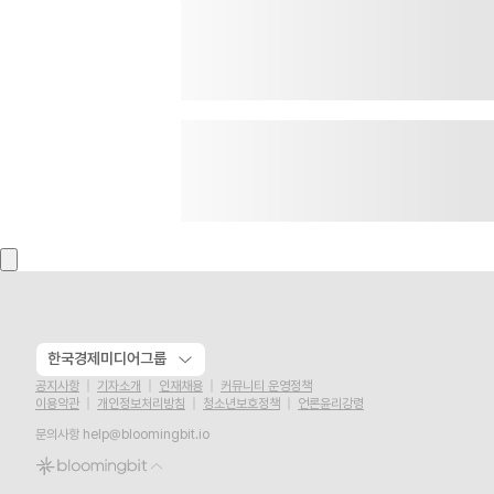
한국경제미디어그룹
공지사항
기자소개
인재채용
커뮤니티 운영정책
이용약관
개인정보처리방침
청소년보호정책
언론윤리강령
문의사항
help@bloomingbit.io