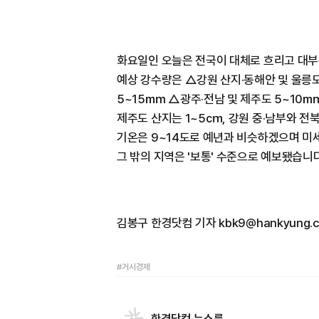
화요일인 오늘은 전국이 대체로 흐리고 대부
예상 강수량은 △강원 산지·동해안 및 울릉도
5~15㎜ △광주·전남 및 제주도 5~10
제주도 산지는 1~5㎝, 강원 중·남부와 전북
기온은 9~14도로 예년과 비슷하겠으며 미세먼
그 밖의 지역은 '보통' 수준으로 예보됐습니다
김봉구 한경닷컴 기자 kbk9@hankyung.
#거시경제
한경닷컴 뉴스룸