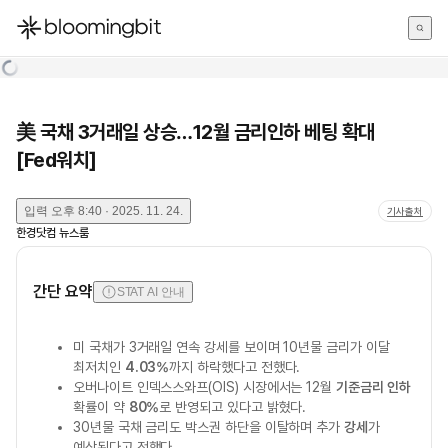
한국어
English
日本語
美 국채 3거래일 상승…12월 금리인하 베팅 확대
[Fed워치]
입력
오후 8:40 · 2025. 11. 24.
기사출처
한경닷컴 뉴스룸
간단 요약
STAT AI 안내
미 국채가 3거래일 연속 강세를 보이며 10년물 금리가 이달
최저치인
4.03%
까지 하락했다고 전했다.
오버나이트 인덱스스와프(OIS) 시장에서는 12월
기준금리 인하
확률이 약
80%
로 반영되고 있다고 밝혔다.
30년물 국채 금리도 박스권 하단을 이탈하며 추가
강세
가
예상된다고 전했다.