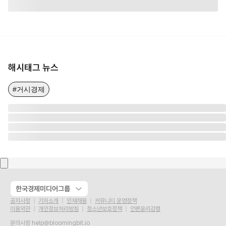
해시태그 뉴스
#거시경제
한국경제미디어그룹
공지사항
기자소개
인재채용
커뮤니티 운영정책
이용약관
개인정보처리방침
청소년보호정책
언론윤리강령
문의사항
help@bloomingbit.io