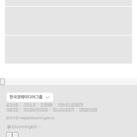
한국경제미디어그룹
공지사항
기자소개
인재채용
커뮤니티 운영정책
이용약관
개인정보처리방침
청소년보호정책
언론윤리강령
문의사항
help@bloomingbit.io