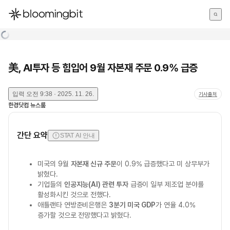
한국어
English
日本語
美, AI투자 등 힘입어 9월 자본재 주문 0.9% 급증
입력
오전 9:38 · 2025. 11. 26.
기사출처
한경닷컴 뉴스룸
간단 요약
STAT AI 안내
미국의 9월
자본재 신규 주문
이 0.9% 급증했다고 미 상무부가
밝혔다.
기업들의
인공지능(AI) 관련 투자
급증이 일부 제조업 분야를
활성화시킨 것으로 전했다.
애틀랜타 연방준비은행은
3분기 미국 GDP
가 연율 4.0%
증가할 것으로 전망했다고 밝혔다.