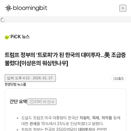
한국어
English
日本語
PiCK 뉴스
트럼프 정부의 '트로피'가 된 한국의 대미투자...美 조급증
불렀다[이상은의 워싱턴나우]
입력
오후 4:22 · 2026. 01. 27.
기사출처
한경닷컴 뉴스룸
간단 요약
STAT AI 안내
도널드 트럼프 미국 대통령이 한국산
자동차
,
목재
,
의약품
등에
대한
관세
를 15%에서 25%로 인상하겠다고 밝혔다.
트럼프 정부는 한국의 3500억달러
대미투자
와 관련한