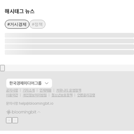
해시태그 뉴스
#거시경제
#정책
한국경제미디어그룹
공지사항
기자소개
인재채용
커뮤니티 운영정책
이용약관
개인정보처리방침
청소년보호정책
언론윤리강령
문의사항
help@bloomingbit.io