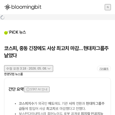
한국어
English
日本語
PiCK 뉴스
코스피, 중동 긴장에도 사상 최고치 마감…현대차그룹주
날았다
수정
오전 3:18 · 2026. 05. 08.
기사출처
한경닷컴 뉴스룸
간단 요약
STAT AI 안내
코스피지수
가 외국인
매도
에도 기관
사자
전환과
현대차그룹주
급등
에 힘입어 사상
최고치
로 마감했다고 전했다.
보스턴다이내믹스의 휴머노이드 로봇 공개로
피지컬 인공지능