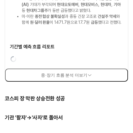
(AI)
기대가 부각되며
현대오토에버
,
현대모비스
,
현대차
,
기아
등
현대차그룹주
가 동반 급등했다고 밝혔다.
미·이란
종전 협상 불확실성
과 중동 긴장 고조로
건설주 약세
와
함께
원·달러 환율
이 1471.7원으로 17.7원
급등
했다고 전했다.
기간별 예측 흐름 리포트
중·장기 흐름 분석 더보기
코스피 장 막판 상승전환 성공
기관 '팔자'→'사자'로 돌아서