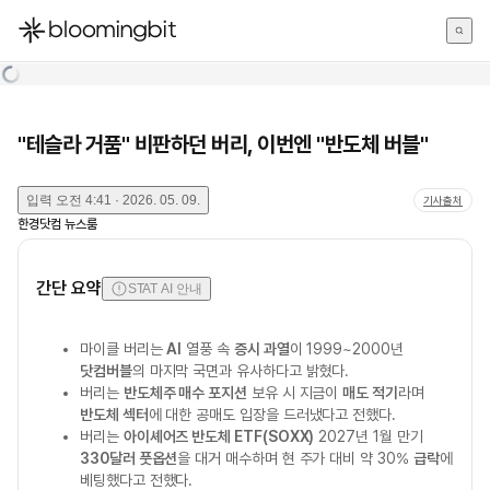
한국어
English
日本語
"테슬라 거품" 비판하던 버리, 이번엔 "반도체 버블"
입력
오전 4:41 · 2026. 05. 09.
기사출처
한경닷컴 뉴스룸
간단 요약
STAT AI 안내
마이클 버리는
AI
열풍 속
증시 과열
이 1999~2000년
닷컴버블
의 마지막 국면과 유사하다고 밝혔다.
버리는
반도체주 매수 포지션
보유 시 지금이
매도 적기
라며
반도체 섹터
에 대한 공매도 입장을 드러냈다고 전했다.
버리는
아이셰어즈 반도체 ETF(SOXX)
2027년 1월 만기
330달러 풋옵션
을 대거 매수하며 현 주가 대비 약 30%
급락
에
베팅했다고 전했다.