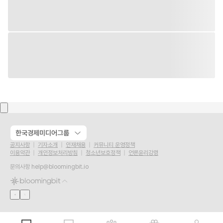
한국경제미디어그룹
공지사항
기자소개
인재채용
커뮤니티 운영정책
이용약관
개인정보처리방침
청소년보호정책
언론윤리강령
문의사항
help@bloomingbit.io