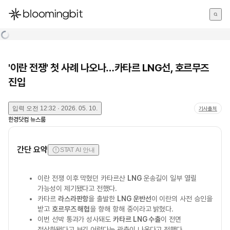
한국어
English
日本語
'이란 전쟁' 첫 사례 나오나…카타르 LNG선, 호르무즈
진입
입력
오전 12:32 · 2026. 05. 10.
기사출처
한경닷컴 뉴스룸
간단 요약
STAT AI 안내
이란 전쟁 이후 막혔던 카타르산
LNG
운송길이 일부 열릴
가능성이 제기됐다고 전했다.
카타르
라스라판항
을 출발한
LNG 운반선
이 이란의 사전 승인을
받고
호르무즈 해협
을 향해 항해 중이라고 밝혔다.
이번 선박 통과가 성사돼도
카타르 LNG 수출
이 전면
정상화됐다고 보긴 어렵다는 관측이 나온다고 전했다.