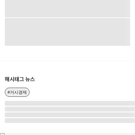
해시태그 뉴스
#거시경제