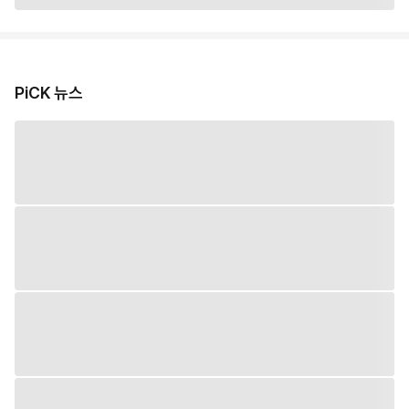
PiCK 뉴스