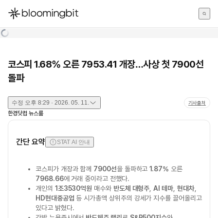
한국어
English
日本語
코스피 1.68% 오른 7953.41 개장…사상 첫 7900선
돌파
수정
오후 8:29 · 2026. 05. 11.
기사출처
한경닷컴 뉴스룸
간단 요약
STAT AI 안내
코스피가 개장과 함께
7900선
을 돌파하고
1.87%
오른
7968.66
에 거래 중이라고 전했다.
개인의
1조3530억원
매수와
반도체 대형주
,
AI 테마
,
현대차
,
HD현대중공업
등 시가총액 상위주의 강세가 지수를 끌어올리고
있다고 밝혔다.
간밤 뉴욕증시에서
반도체주 랠리
로
S&P500지수
와