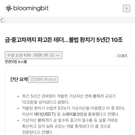
한국어
English
日本語
금·중고차까지 파고든 테더…불법 환치기 5년간 10조
수정
오전 4:50 · 2026. 05. 12.
기사출처
한경닷컴 뉴스룸
간단 요약
STAT AI 안내
최근 5년간 관세청이 적발한 가상자산 연계
환치기
규모가
10조원을 넘어섰다고 밝혔다.
적발된 환치기 수법의 83%가 가상자산을 이용했고 이 중 90%
이상이
테더(USDT)
등
스테이블코인
을 활용했다고 전했다.
가상자산
환치기
가 금 밀수와 중고차 밀수출 등 실물 거래로
확산하고 있어 실제 규모는 적발 통계보다 더 클 것으로
전망된다고 전했다.