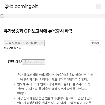
한국어
English
日本語
유가상승과 CPI보고서에 뉴욕증시 하락
입력
오후 5:37 · 2026. 05. 12.
기사출처
한경닷컴 뉴스룸
간단 요약
STAT AI 안내
유가 상승
과
4월 소비자물가지수(CPI) 3.8% 상승
으로 인해
뉴욕 증시와 채권 시장에서
매도세
가 확대됐다고 전했다.
반도체 주식
, 특히
엔비디아
와
마이크론 테크놀로지
가 하락
전환하며 나스닥 등
기술주 중심 지수
가 약세를 보였다고
전했다.
시장 참가자들은 높은
인플레이션
에도 불구하고 연준의
금리
인하 가능성은 매우 낮다
는 평가와 함께,
기업 실적
이 주가를