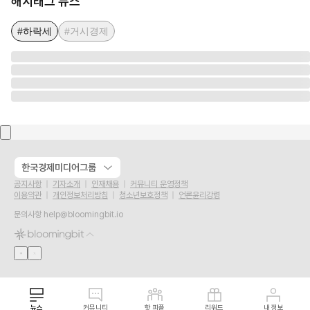
해시태그 뉴스
#하락세
#거시경제
한국경제미디어그룹
공지사항
기자소개
인재채용
커뮤니티 운영정책
이용약관
개인정보처리방침
청소년보호정책
언론윤리강령
문의사항
help@bloomingbit.io
뉴스
커뮤니티
핫 피플
리워드
내 정보