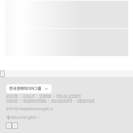
한국경제미디어그룹
공지사항
기자소개
인재채용
커뮤니티 운영정책
이용약관
개인정보처리방침
청소년보호정책
언론윤리강령
문의사항
help@bloomingbit.io