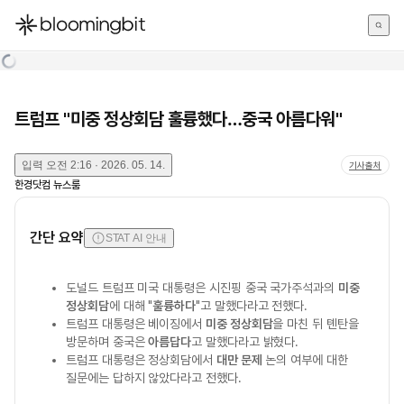
한국어
English
日本語
트럼프 "미중 정상회담 훌륭했다…중국 아름다워"
입력
오전 2:16 · 2026. 05. 14.
기사출처
한경닷컴 뉴스룸
간단 요약
STAT AI 안내
도널드 트럼프 미국 대통령은 시진핑 중국 국가주석과의
미중
정상회담
에 대해 "
훌륭하다
"고 말했다라고 전했다.
트럼프 대통령은 베이징에서
미중 정상회담
을 마친 뒤 톈탄을
방문하며 중국은
아름답다
고 말했다라고 밝혔다.
트럼프 대통령은 정상회담에서
대만 문제
논의 여부에 대한
질문에는 답하지 않았다라고 전했다.