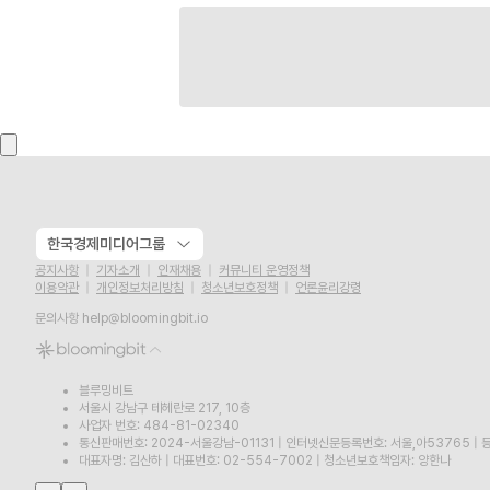
한국경제미디어그룹
공지사항
기자소개
인재채용
커뮤니티 운영정책
이용약관
개인정보처리방침
청소년보호정책
언론윤리강령
문의사항
help@bloomingbit.io
블루밍비트
서울시 강남구 테헤란로 217, 10층
사업자 번호: 484-81-02340
통신판매번호: 2024-서울강남-01131
|
인터넷신문등록번호: 서울,아53765
|
등
대표자명: 김산하
|
대표번호: 02-554-7002
|
청소년보호책임자: 양한나