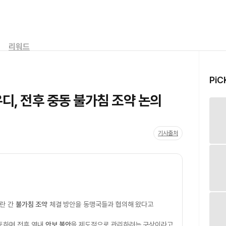
리워드
PiC
디, 전후 중동 불가침 조약 논의
기사출처
이란 간
불가침 조약
체결 방안을 동맹국들과 협의해 왔다고
토하며 전후 역내
안보 불안
을 제도적으로 관리하려는 구상이라고