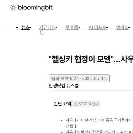
뉴스
커뮤니티
핫 피플
AI 리포트
멤버십
한국어
English
日本語
"헬싱키 협정이 모델"…사우
입력
오후 5:27 · 2026. 05. 14.
한경닷컴 뉴스룸
간단 요약
STAT AI 안내
사우디가 이란 전쟁 이후 중동 국가들과 
전했다.
사우디는
헬싱키 협정
을 잠재적 모델로 검