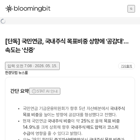
한국어
English
日本語
[단독] 국민연금, 국내주식 목표비중 상향에 '공감대'…
속도는 '신중'
입력
오전 7:08 · 2026. 05. 15.
기사출처
한경닷컴 뉴스룸
간단 요약
STAT AI 안내
국민연금 기금운용위원회가 향후 5년 자산배분에서
국내주식
목표 비중
을 높이는 방향에 공감대를 형성했다고 전했다.
현재 국민연금
국내주식 비중
이 약
25%
로 올해
목표 비중
14.9%
를 크게 상회해 향후
국내주식 매도 압력
과
코스피
수급
에 영향을 줄 수 있다고 밝혔다.
오는 28일 확정될
중기자산배분안
에서
국내주식 목표 비중
과