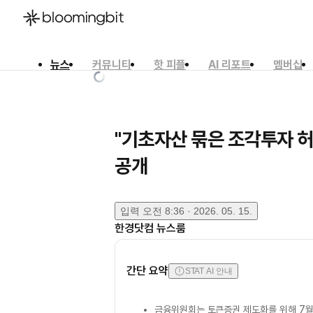
뉴스
커뮤니티
핫 피플
AI 리포트
멤버십
한국어
English
日本語
"기초자산 묶은 조각투자 
공개
입력
오전 8:36 · 2026. 05. 15.
한경닷컴 뉴스룸
간단 요약
STAT AI 안내
금융위원회는 토큰증권 제도화를 위해 7월