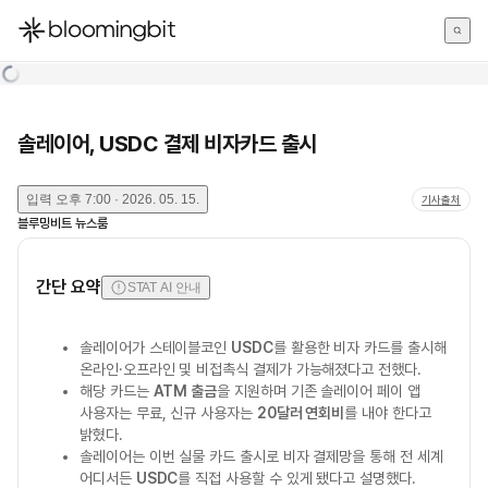
한국어
English
日本語
솔레이어, USDC 결제 비자카드 출시
입력
오후 7:00 · 2026. 05. 15.
기사출처
블루밍비트 뉴스룸
간단 요약
STAT AI 안내
솔레이어가 스테이블코인
USDC
를 활용한 비자 카드를 출시해
온라인·오프라인 및 비접촉식 결제가 가능해졌다고 전했다.
해당 카드는
ATM 출금
을 지원하며 기존 솔레이어 페이 앱
사용자는 무료, 신규 사용자는
20달러 연회비
를 내야 한다고
밝혔다.
솔레이어는 이번 실물 카드 출시로 비자 결제망을 통해 전 세계
어디서든
USDC
를 직접 사용할 수 있게 됐다고 설명했다.