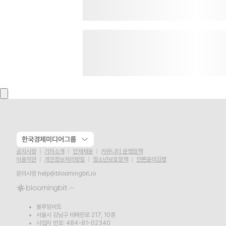
한국경제미디어그룹
공지사항
기자소개
인재채용
커뮤니티 운영정책
이용약관
개인정보처리방침
청소년보호정책
언론윤리강령
문의사항
help@bloomingbit.io
블루밍비트
서울시 강남구 테헤란로 217, 10층
사업자 번호: 484-81-02340