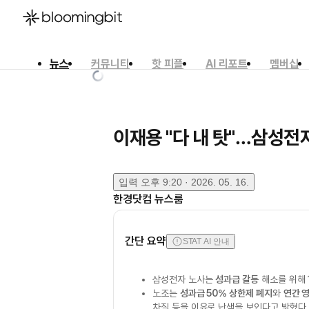
뉴스
커뮤니티
핫 피플
AI 리포트
멤버십
한국어
English
日本語
이재용 "다 내 탓"…삼성전자
입력
오후 9:20 · 2026. 05. 16.
한경닷컴 뉴스룸
간단 요약
STAT AI 안내
삼성전자 노사는
성과급 갈등
해소를 위해 
노조는
성과급 50% 상한제 폐지
와
연간 
차질 등을 이유로 난색을 보인다고 밝혔다.