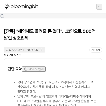
한국어
English
日本語
[단독] "해약해도 돌려줄 돈 없다"…코인으로 500억
날린 상조업체
입력
오전 3:51 · 2026. 05. 19.
기사출처
한경닷컴 뉴스룸
간단 요약
STAT AI 안내
국내 상조업체 75곳 중 32곳(42.7%)에서 자산총계가 고객
선수금
에 미치지 못해 해약 시 상조금 반환 위험이 커지고
있다고 전했다.
업계 7위 '부모사랑'이 암호화폐
이더리움 테마주 레버리지
ETF
에 595억원을 투자해 장부가 기준 493억원 손실을 보는
등 부실한
위험 자산
운용이 심각하다고 밝혔다.