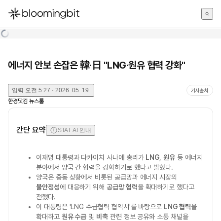
한국어
English
日本語
에너지 안보 손잡은 韓·日 "LNG·원유 협력 강화"
입력
오전 5:27 · 2026. 05. 19.
기사출처
한경닷컴 뉴스룸
간단 요약
STAT AI 안내
이재명 대통령과 다카이치 사나에 총리가
LNG
,
원유
등 에너지
분야에서 양국 간 협력을 강화하기로 했다고 밝혔다.
양국은 중동 상황에서 비롯된 공급망과 에너지 시장의
불안정성
에 대응하기 위해
공급망 협력
을 확대하기로 했다고
전했다.
이 대통령은 'LNG 수급협력 협약서'를 바탕으로
LNG 협력
을
확대하고
원유 수급
및
비축
관련 정보 공유와 소통 채널을