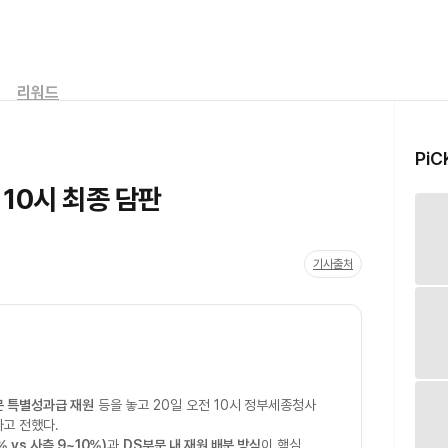
리워드
PiC
 10시 최종 담판
기사출처
문 특별성과급 재원
등을 놓고 20일 오전 10시 정부세종청사
고 전했다.
 vs 사측 9~10%)
과
DS부문 내 재원 배분 방식
이 핵심