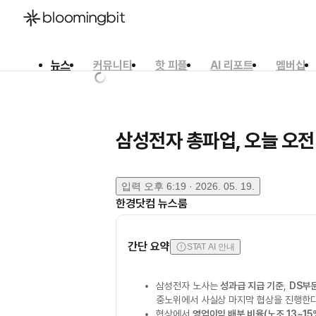
뉴스
커뮤니티
핫 피플
AI 리포트
멤버십
한국어
English
日本語
삼성전자 총파업, 오늘 오전
입력
오후 6:19 · 2026. 05. 19.
한경닷컴 뉴스룸
간단 요약
STAT AI 안내
삼성전자 노사는
성과급 지급 기준
,
DS부
중노위에서 사실상 마지막 협상을 진행한다
협상에서
영업이익 배분 비율(노조 13~15%