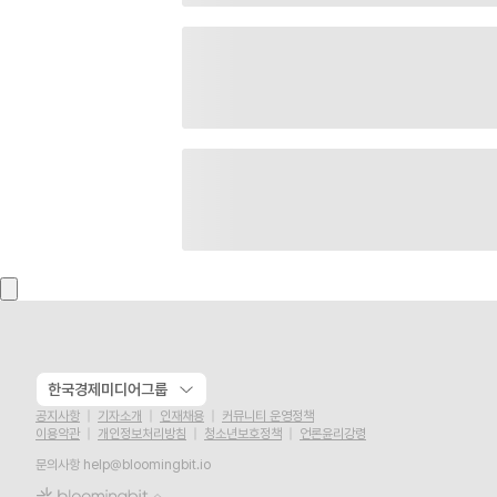
한국경제미디어그룹
공지사항
기자소개
인재채용
커뮤니티 운영정책
이용약관
개인정보처리방침
청소년보호정책
언론윤리강령
문의사항
help@bloomingbit.io