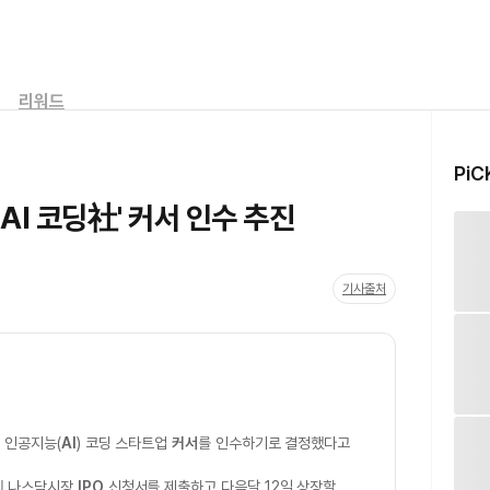
리워드
PiC
'AI 코딩社' 커서 인수 추진
기사출처
에 인공지능(
AI
) 코딩 스타트업
커서
를 인수하기로 결정했다고
에 나스닥시장
IPO
신청서를 제출하고 다음달 12일 상장할