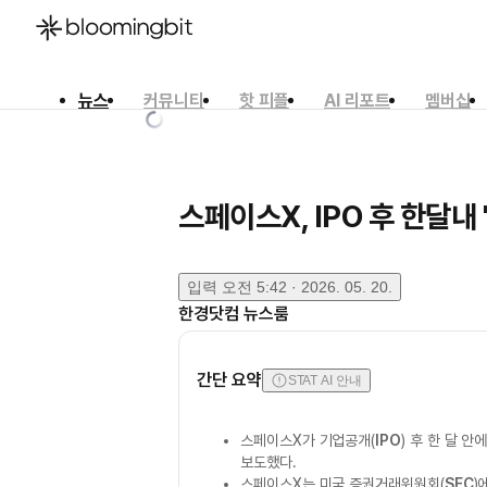
뉴스
커뮤니티
핫 피플
AI 리포트
멤버십
한국어
English
日本語
스페이스X, IPO 후 한달내 
입력
오전 5:42 · 2026. 05. 20.
한경닷컴 뉴스룸
간단 요약
STAT AI 안내
스페이스X가 기업공개(
IPO
) 후 한 달 안
보도했다.
스페이스X는 미국 증권거래위원회(
SEC
)