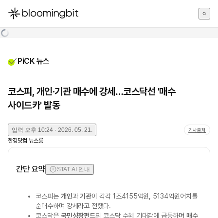
한국어
English
日本語
PiCK 뉴스
코스피, 개인·기관 매수에 강세…코스닥선 '매수
사이드카' 발동
입력
오후 10:24 · 2026. 05. 21.
기사출처
한경닷컴 뉴스룸
간단 요약
STAT AI 안내
코스피는
개인
과
기관
이 각각 1조4155억원, 5134억원어치를
순매수하며 강세라고 전했다.
코스닥은
국민성장펀드
의 코스닥 수혜 기대감에 급등하며
매수