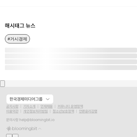
해시태그 뉴스
#거시경제
한국경제미디어그룹
공지사항
기자소개
인재채용
커뮤니티 운영정책
이용약관
개인정보처리방침
청소년보호정책
언론윤리강령
문의사항
help@bloomingbit.io