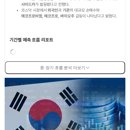
사이드카
가 발동됐다고 전했다.
코스닥 시장에서
외국인
과
기관
의 대규모 순매수와
에코프로비엠
,
에코프로
,
바이오주
급등이 나타났다고 밝혔다.
기간별 예측 흐름 리포트
중·장기 흐름 분석 더보기