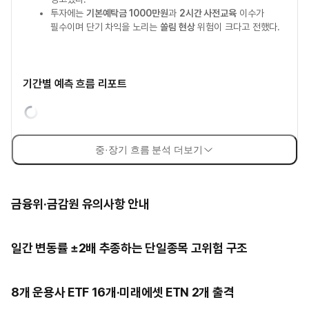
투자에는
기본예탁금 1000만원
과
2시간 사전교육
이수가
필수이며 단기 차익을 노리는
쏠림 현상
위험이 크다고 전했다.
기간별 예측 흐름 리포트
중·장기 흐름 분석 더보기
금융위·금감원 유의사항 안내
일간 변동률 ±2배 추종하는 단일종목 고위험 구조
8개 운용사 ETF 16개·미래에셋 ETN 2개 출격