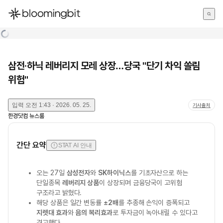
한국어
English
日本語
삼전·하닉 레버리지 모레 상장…당국 "단기 차익 쏠림
위험"
입력
오전 1:43 · 2026. 05. 25.
기사출처
한경닷컴 뉴스룸
간단 요약
STAT AI 안내
오는 27일
삼성전자
와
SK하이닉스
를 기초자산으로 하는
단일종목
레버리지 상품
이 상장되며 금융당국이 고위험
구조라고 밝혔다.
해당 상품은 일간 변동률
±2배
를 추종해 손익이 증폭되고
지렛대 효과
와
음의 복리효과
로 투자금이 녹아내릴 수 있다고
경고했다.