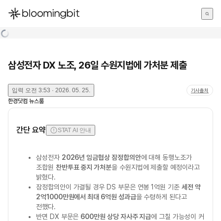
한국어
English
日本語
삼성전자 DX 노조, 26일 수원지법에 가처분 제출
입력
오전 3:53 · 2026. 05. 25.
기사출처
한경닷컴 뉴스룸
간단 요약
STAT AI 안내
삼성전자
2026년 임금협상 잠정합의안
에 대해 동행노조가
조합원
찬반투표 중지 가처분
을 수원지법에 제출할 예정이라고
밝혔다.
잠정합의안이 가결될 경우 DS 부문은 연봉 1억원 기준
세전 약
2억1000만원에서 최대 6억원 성과급
을 수령하게 된다고
전했다.
반면 DX 부문은
600만원 상당 자사주 지급
에 그칠 가능성이 커