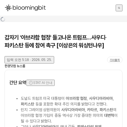
한국어
English
日本語
갑자기 '아브라함 협정' 들고나온 트럼프…사우디·
파키스탄 등에 참여 촉구 [이상은의 워싱턴나우]
입력
오전 5:18 · 2026. 05. 25.
기사출처
한경닷컴 뉴스룸
간단 요약
STAT AI 안내
도널드 트럼프 미국 대통령이
아브라함 협정
,
사우디아라비아
,
파키스탄
등을 포함한 확대 추진 의지를 밝혔다고 전했다.
린지 그레이엄 상원의원이
사우디아라비아
,
카타르
,
파키스탄
의
아브라함 협정 가입이 중동 역사상 가장 중대한 의미의
대변혁
이
될 수 있다고 밝혔다.
그러나
사우디아라비아
의 역내 갈등,
팔레스타인 문제
,