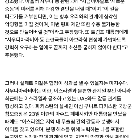
강조했다. 아울러 사우디 등 관련국에 "지금이야말로 '새로운
중동'의 미래를 위해 과감한 결단을 내릴 때"이며 "이 길을
따르기를 거부한다면, 이는 향후 우리와의 관계에 심각한
악영향을 미칠 것이며, 이번 평화 제안 또한 수용 불가능한
것으로 만들어버릴 것"이라고 주장했다. 또 트럼프 대통령에게
"사우디아라비아 등 관련국들이 아브라함 협정에 가입하도록
강력히 요구하는 일에도 끝까지 소신을 굽히지 않아야 한다"고
주문했다.
그러나 실제로 이같은 협정이 성과를 낼 수 있을지는 미지수다.
사우디아라비아는 이란, 이스라엘과 불편한 관계일 뿐만 아니라
최근에는 이스라엘과 공조하고 있는 UAE와도 갈등 관계를
형성하고 있다. 파키스탄의 실세인 아심 무니르 파키스탄 국방군
참모총장은 23일 이란의 마수드 페제시키안 대통령을 만났을
때에도 "이스라엘은 지역 내 무슬림 간의 갈등과 분쟁에서
이익을 찾고 있으며, 분쟁 해소를 위해 노력하는 나를 포함한
누구와도 심각한 적대 관계에 있고, 지역의 안정과 안보 확립에