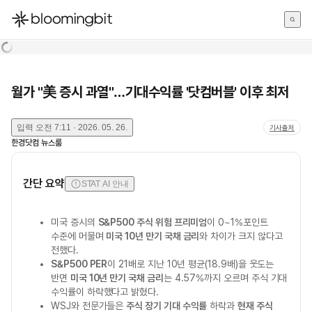
한국어
English
日本語
월가 "美 증시 과열"…기대수익률 '닷컴버블' 이후 최저
입력
오전 7:11 · 2026. 05. 26.
기사출처
한경닷컴 뉴스룸
간단 요약
STAT AI 안내
미국 증시의
S&P500 주식 위험 프리미엄
이 0~1%포인트
수준에 머물며
미국 10년 만기 국채 금리
와 차이가 크지 않다고
전했다.
S&P500 PER
이 21배로 지난 10년 평균(18.9배)을 웃도는
반면
미국 10년 만기 국채 금리
는 4.57%까지 오르며 주식 기대
수익률이 하락했다고 밝혔다.
WSJ와 전문가들은
주식 장기 기대 수익률
하락과
현재 주식