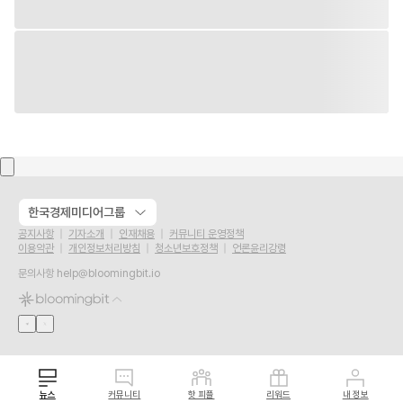
한국경제미디어그룹
공지사항
기자소개
인재채용
커뮤니티 운영정책
이용약관
개인정보처리방침
청소년보호정책
언론윤리강령
문의사항
help@bloomingbit.io
뉴스
커뮤니티
핫 피플
리워드
내 정보