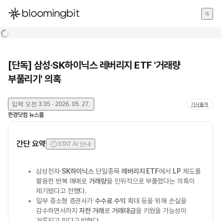
한국어
English
日本語
[단독] 삼성·SK하이닉스 레버리지 ETF '거래량
부풀리기' 의혹
입력
오전 3:35 · 2026. 05. 27.
기사출처
한경닷컴 뉴스룸
간단 요약
STAT AI 안내
삼성전자·
SK하이닉스
단일종목
레버리지 ETF
에서
LP
제도를
활용한 반복 매매로
거래량
을 인위적으로 부풀렸다는 의혹이
제기됐다고 전했다.
일부 중소형 증권사가
수수료 수익
확대 등을 위해 손실을
감수하면서까지
자전 거래
로
거래대금
을 키웠을 가능성이
거론되고 있다고 밝혔다.