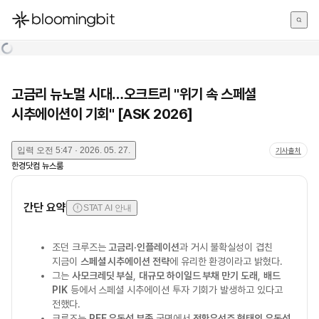
한국어
English
日本語
고금리 뉴노멀 시대…오크트리 "위기 속 스페셜
시추에이션이 기회" [ASK 2026]
입력
오전 5:47 · 2026. 05. 27.
기사출처
한경닷컴 뉴스룸
간단 요약
STAT AI 안내
조던 크루즈는
고금리·인플레이션
과 거시 불확실성이 겹친
지금이
스페셜 시추에이션 전략
에 유리한 환경이라고 밝혔다.
그는
사모크레딧 부실
,
대규모 하이일드 부채 만기 도래
,
배드
PIK
등에서 스페셜 시추에이션 투자 기회가 발생하고 있다고
전했다.
크루즈는
PEF 유동성 부족
국면에서
전환우선주 형태의 유동성