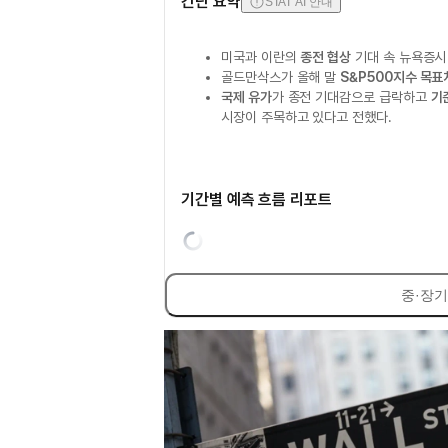
간단 요약
STAT AI 안내
미국과 이란의
종전 협상
기대 속 뉴욕증
골드만삭스가 올해 말
S&P500지수 목표
국제 유가
가 종전 기대감으로 급락하고
기
시장이 주목하고 있다고 전했다.
기간별 예측 흐름 리포트
중·장기