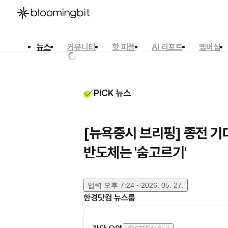
뉴스
커뮤니티
핫 피플
AI 리포트
멤버십
한국어
English
日本語
PiCK 뉴스
[뉴욕증시 브리핑] 종전 기
반도체는 '숨고르기'
입력
오후 7:24 · 2026. 05. 27.
한경닷컴 뉴스룸