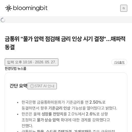
한국어
English
日本語
금통위 "물가 압력 점검해 금리 인상 시기 결정"…매파적
동결
입력
오후 10:16 · 2026. 05. 27.
기사출처
한경닷컴 뉴스룸
간단 요약
STAT AI 안내
한국은행 금융통화위원회가 기준금리를 연
2.50%
로
동결하면서 향후
기준금리 인상
가능성을 열어뒀다고 밝혔다.
한은은 올해
성장률 전망치
를 2.0%에서
2.6%
로 상향
조정하고
물가 상승 압력
확대에 대한 경계를 강화했다고
전했다.
금통위는
환율
,
수도권 주택가격
,
가계부채
를 주요 금융안정