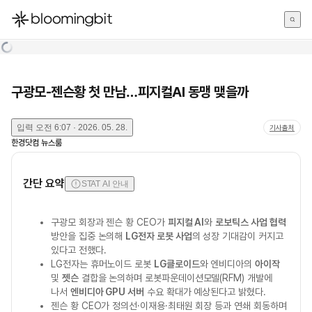
한국어
English
日本語
구광모-젠슨황 첫 만남…피지컬AI 동맹 맺을까
입력
오전 6:07 · 2026. 05. 28.
기사출처
한경닷컴 뉴스룸
간단 요약
STAT AI 안내
구광모 회장과 젠슨 황 CEO가
피지컬 AI
와
로보틱스 사업 협력
방안을 집중 논의해
LG전자 로봇 사업
의 성장 기대감이 커지고
있다고 전했다.
LG전자는 휴머노이드 로봇
LG클로이드
와 엔비디아의
아이작
및
젯슨
결합을 논의하며 로봇파운데이션모델(RFM) 개발에
나서
엔비디아 GPU 서버
수요 확대가 예상된다고 밝혔다.
젠슨 황 CEO가 정의선·이재용·최태원 회장 등과 연쇄 회동하며