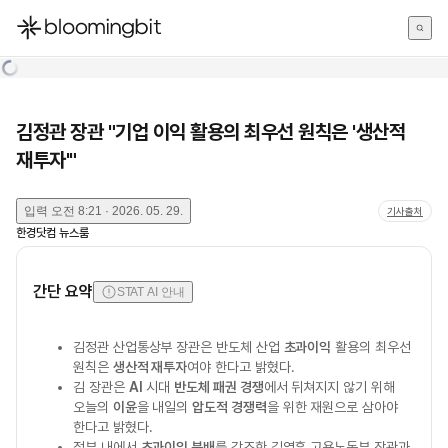
한국어
English
日本語
김정관 장관 "기업 이익 활용의 최우선 원칙은 '생산적
재투자'"
입력
오전 8:21 · 2026. 05. 29.
기사출처
한경닷컴 뉴스룸
간단 요약
STAT AI 안내
김정관 산업통상부 장관은 반도체 산업
초과이익
활용의 최우선
원칙은
생산적 재투자
여야 한다고 밝혔다.
김 장관은
AI
시대
반도체 패권 경쟁
에서 뒤쳐지지 않기 위해
오늘의
이윤
을 내일의
압도적 경쟁력
을 위한 재원으로 삼아야
한다고 밝혔다.
정부 내에서
초과이익 분배
를 강조한 김영훈 고용노동부 장관과