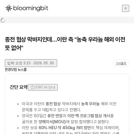
한국어
English
日本語
종전 협상 막바지인데…이란 측 "농축 우라늄 해외 이전
뜻 없어"
입력
오전 3:15 · 2026. 05. 30.
기사출처
한경닷컴 뉴스룸
간단 요약
STAT AI 안내
미국과 이란이
종전 협상
막바지에서
농축 우라늄
해외 이전
문제를 두고 대립하고 있다고 전했다.
양국은 60일간
휴전 연장
과
이란 핵 프로그램 협상 개시
를
골자로 한
양해각서(MOU)
에 잠정 합의했다고 밝혔다.
이란 보유
60% HEU 약 450㎏ 처리 방안
이 핵심 의제이며,
트럼프 대통령은 이란 내부 또는 제3국에서 처리 방안도 수용