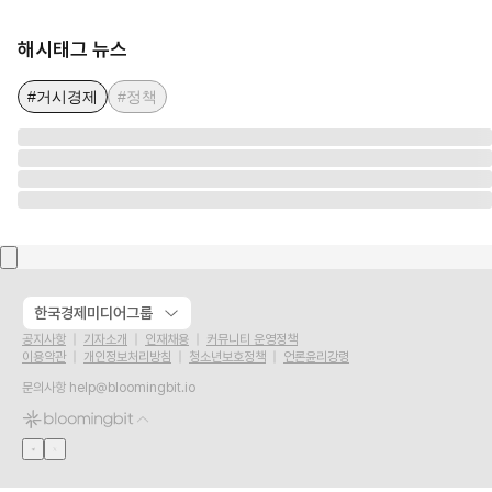
해시태그 뉴스
#거시경제
#정책
한국경제미디어그룹
공지사항
기자소개
인재채용
커뮤니티 운영정책
이용약관
개인정보처리방침
청소년보호정책
언론윤리강령
문의사항
help@bloomingbit.io