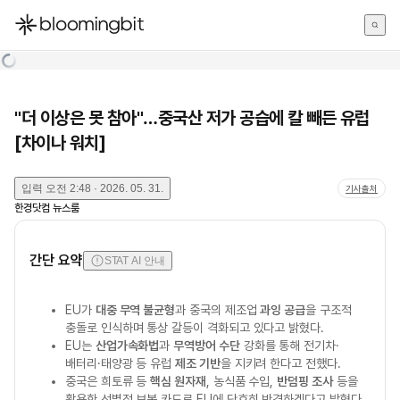
한국어
English
日本語
"더 이상은 못 참아"…중국산 저가 공습에 칼 빼든 유럽
[차이나 워치]
입력
오전 2:48 · 2026. 05. 31.
기사출처
한경닷컴 뉴스룸
간단 요약
STAT AI 안내
EU가
대중 무역 불균형
과 중국의 제조업
과잉 공급
을 구조적
충돌로 인식하며 통상 갈등이 격화되고 있다고 밝혔다.
EU는
산업가속화법
과
무역방어 수단
강화를 통해 전기차·
배터리·태양광 등 유럽
제조 기반
을 지키려 한다고 전했다.
중국은 희토류 등
핵심 원자재
, 농식품 수입,
반덤핑 조사
등을
활용한 선별적 보복 카드로 EU에 단호히 반격하겠다고 밝혔다.