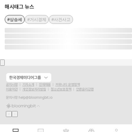
해시태그 뉴스
#상승세
#거시경제
#사건사고
한국경제미디어그룹
공지사항
기자소개
인재채용
커뮤니티 운영정책
이용약관
개인정보처리방침
청소년보호정책
언론윤리강령
문의사항
help@bloomingbit.io