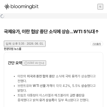
한국어
English
日本語
국제유가, 이란 협상 중단 소식에 상승…WTI 5%대↑
입력
오후 5:35 · 2026. 06. 01.
기사출처
한경닷컴 뉴스룸
간단 요약
STAT AI 안내
이란의
미국과 종전 협의 중단
소식에 국제
유가
가 상승했다고
전했다.
브렌트유와
WTI 선물 가격
이 각각 4.2%, 5.5%
상승
했다고
밝혔다.
트럼프 대통령이 이스라엘과 헤즈볼라의
교전 중단
을
중재했다고 밝혀
유가 상승폭
이 일부 축소됐다고 전했다.